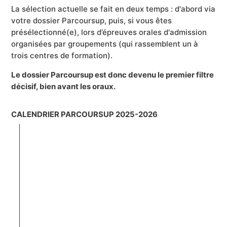
La sélection actuelle se fait en deux temps : d'abord via
votre dossier Parcoursup, puis, si vous êtes
présélectionné(e), lors d’épreuves orales d'admission
organisées par groupements (qui rassemblent un à
trois centres de formation).
Le dossier Parcoursup est donc devenu le premier filtre
décisif, bien avant les oraux.
CALENDRIER PARCOURSUP 2025-2026
Octobre 2025 — janvier 2026
1
Je m’informe et je découvre l’offre de formations et
leur contenu
19 janvier 2026 — 12 mars 2026 – 1 er avril
2
2026
Je m’inscris pour formuler mes vœux et je finalise
mon dossier
Résultats d'admissibilité — à partir du 22 avril
3
2026