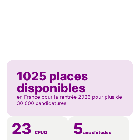
Découverte des CFUO qui vous convoquent aux
oraux.
Épreuves orales d'admission — avril à mi-mai
4
2026
Entretiens par regroupement, en présentiel ou à
distance selon les centres.
2 juin — 11 juillet 2026
5
Je reçois les réponses des formations et je décide.
1025 places
disponibles
en France pour la rentrée 2026 pour plus de
30 000 candidatures
23
5
CFUO
ans d'études