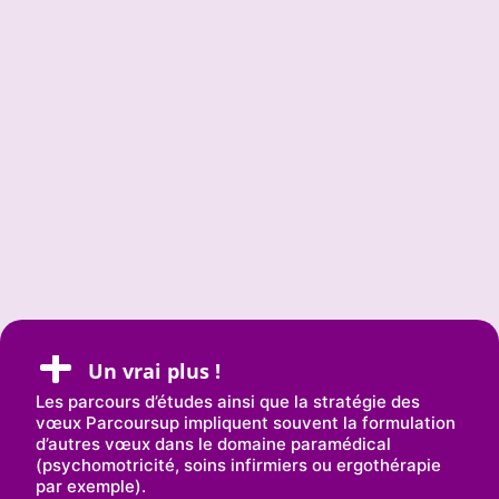
Emma
E
en prépa scientifique qui a
intégré le CFUO de
Montpellier en 2024.
Réorientation

Un vrai plus !
Les parcours d’études ainsi que la stratégie des
vœux Parcoursup impliquent souvent la formulation
d’autres vœux dans le domaine paramédical
(psychomotricité, soins infirmiers ou ergothérapie
par exemple).