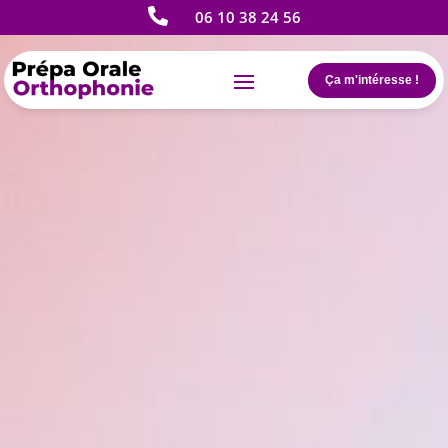

06 10 38 24 56
Ça m'intéresse !